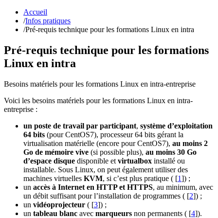
Accueil
/
Infos pratiques
/
Pré-requis technique pour les formations Linux en intra
Pré-requis technique pour les formations
Linux en intra
Besoins matériels pour les formations Linux en intra-entreprise
Voici les besoins matériels pour les formations Linux en intra-
entreprise :
un poste de travail par participant
,
système d’exploitation
64 bits
(pour CentOS7), processeur 64 bits gérant la
virtualisation matérielle (encore pour CentOS7),
au moins 2
Go de mémoire vive
(si possible plus),
au moins 30 Go
d’espace disque
disponible et
virtualbox
installé ou
installable. Sous Linux, on peut également utiliser des
machines virtuelles
KVM
, si c’est plus pratique (
[
1
]
) ;
un
accès à Internet en HTTP et HTTPS
, au minimum, avec
un débit suffisant pour l’installation de programmes (
[
2
]
) ;
un
vidéoprojecteur
(
[
3
]
) ;
un
tableau blanc
avec
marqueurs
non permanents (
[
4
]
).