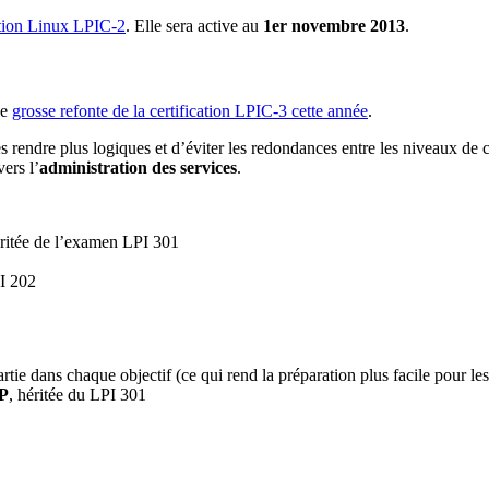
ation Linux LPIC-2
. Elle sera active au
1er novembre 2013
.
ne
grosse refonte de la certification LPIC-3 cette année
.
les rendre plus logiques et d’éviter les redondances entre les niveaux de ce
vers l’
administration des services
.
éritée de l’examen LPI 301
I 202
partie dans chaque objectif (ce qui rend la préparation plus facile pour le
P
, héritée du LPI 301