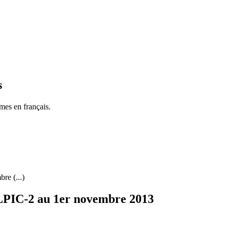
s
mes en français.
re (...)
x LPIC-2 au 1er novembre 2013