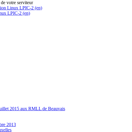
 de votre serviteur
cation Linux LPIC-2 (en)
Linux LPIC-2 (en)
0 juillet 2015 aux RMLL de Beauvais
mbre 2013
xelles