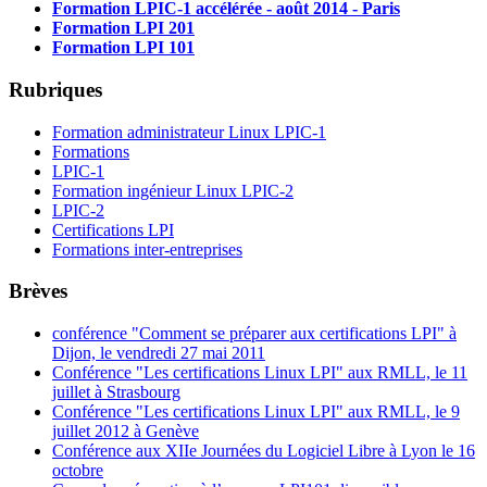
Formation LPIC-1 accélérée - août 2014 - Paris
Formation LPI 201
Formation LPI 101
Rubriques
Formation administrateur Linux LPIC-1
Formations
LPIC-1
Formation ingénieur Linux LPIC-2
LPIC-2
Certifications LPI
Formations inter-entreprises
Brèves
conférence "Comment se préparer aux certifications LPI" à
Dijon, le vendredi 27 mai 2011
Conférence "Les certifications Linux LPI" aux RMLL, le 11
juillet à Strasbourg
Conférence "Les certifications Linux LPI" aux RMLL, le 9
juillet 2012 à Genève
Conférence aux XIIe Journées du Logiciel Libre à Lyon le 16
octobre