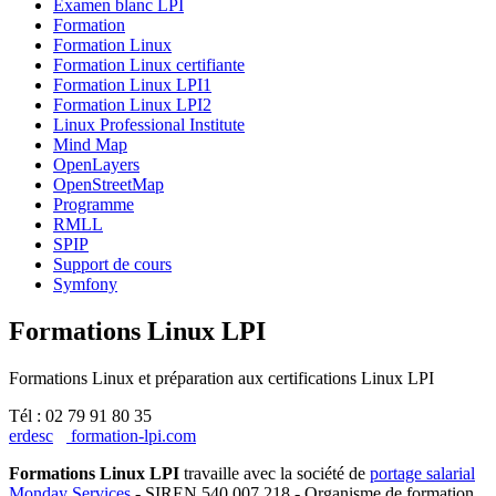
Examen blanc LPI
Formation
Formation Linux
Formation Linux certifiante
Formation Linux LPI1
Formation Linux LPI2
Linux Professional Institute
Mind Map
OpenLayers
OpenStreetMap
Programme
RMLL
SPIP
Support de cours
Symfony
Formations Linux LPI
Formations Linux et préparation aux certifications Linux LPI
Tél : 02 79 91 80 35
erdesc
formation-lpi.com
Formations Linux LPI
travaille avec la société de
portage salarial
Monday Services
- SIREN 540 007 218 - Organisme de formation